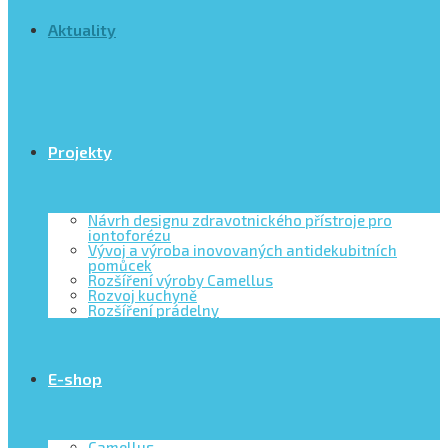
Aktuality
Projekty
Návrh designu zdravotnického přístroje pro
iontoforézu
Vývoj a výroba inovovaných antidekubitních
pomůcek
Rozšíření výroby Camellus
Rozvoj kuchyně
Rozšíření prádelny
E-shop
Camellus