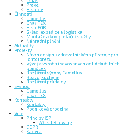
O nás
Praxe
Historie
Činnosti
Camellus
ChariTEX
HistoFOR
Sklad, expedice a logistika
Montáže a kompletační služby
Náhradní plnění
Aktuality
Projekty
Návrh designu zdravotnického přístroje pro
iontoforézu
Vývoj a výroba inovovaných antidekubitních
pomůcek
Rozšíření výroby Camellus
Rozvoj kuchyně
Rozšíření prádelny
E-shop
Camellus
ChariTEX
Kontakty
Kontakty
Podniková prodejna
Více
Principy ISP
Whistleblowing
GDPR
Kariéra