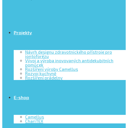
Projekty
Návrh designu zdravotnického přístroje pro
iontoforézu
Vývoj a výroba inovovaných antidekubitních
pomůcek
Rozšíření výroby Camellus
Rozvoj kuchyně
Rozšíření prádelny
E-shop
Camellus
ChariTEX