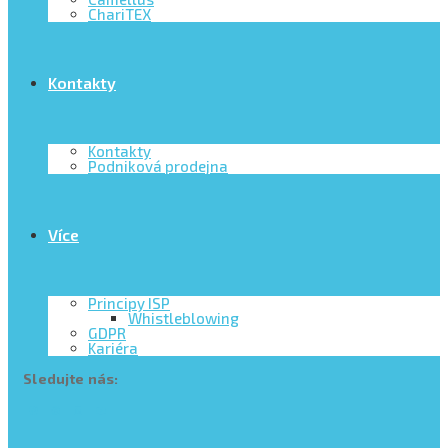
ChariTEX
Kontakty
Kontakty
Podniková prodejna
Více
Principy ISP
Whistleblowing
GDPR
Kariéra
Sledujte nás: