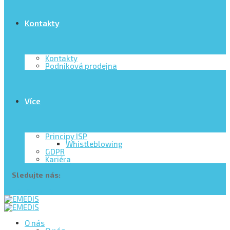
Kontakty
Kontakty
Podniková prodejna
Více
Principy ISP
Whistleblowing
GDPR
Kariéra
Sledujte nás:
O nás