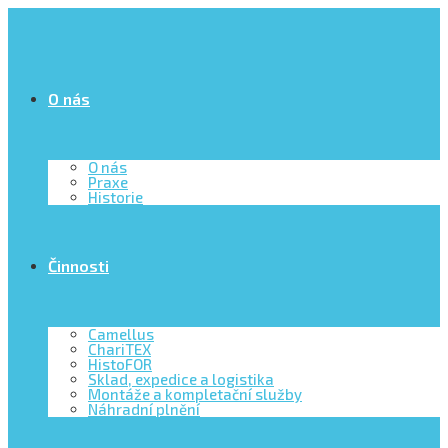
O nás
O nás
Praxe
Historie
Činnosti
Camellus
ChariTEX
HistoFOR
Sklad, expedice a logistika
Montáže a kompletační služby
Náhradní plnění