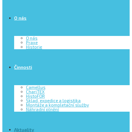
O nás
O nás
Praxe
Historie
Činnosti
Camellus
ChariTEX
HistoFOR
Sklad, expedice a logistika
Montáže a kompletační služby
Náhradní plnění
Aktuality