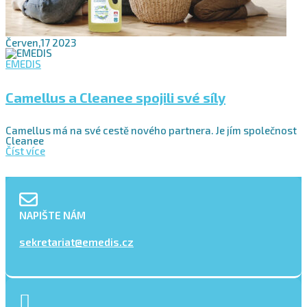
Červen,17 2023
EMEDIS
Camellus a Cleanee spojili své síly
Camellus má na své cestě nového partnera. Je jím společnost
Cleanee
Číst více
NAPIŠTE NÁM
sekretariat@emedis.cz